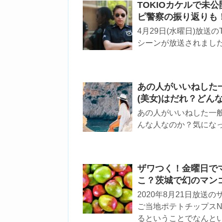
TOKIOカケルで未
ピ警察の振り返りも
4月29日(水曜日)放送
シーンが放送されまし
あの人がいいねした
(美女)はだれ？どん
あの人がいいねした一
んな人なのか？気にな
ザワつく！金曜日で
こ？茨城で幻のマン
2020年8月21日放
ご当地ポテトチップスN
るということでなんと