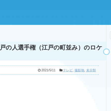
戸の人選手権（江戸の町並み）のロケ
2021/5/11
テレビ
,
撮影地
,
未分類