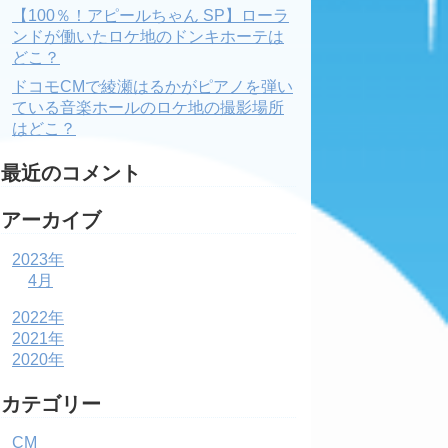
【100％！アピールちゃん SP】ローラ
ンドが働いたロケ地のドンキホーテは
どこ？
ドコモCMで綾瀬はるかがピアノを弾い
ている音楽ホールのロケ地の撮影場所
はどこ？
最近のコメント
アーカイブ
2023年
4月
2022年
2021年
2020年
カテゴリー
CM