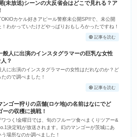
公開(未放送)シーンの大反省会はどこで見れる？ア
！
のTOKIOカケル好きアピール警察未公開SP!!で、未公開
た！わかっていたけどやっぱりおもしろかったですね！
記事を読む
一般人に出演のインスタグラマーの巨乳な女性
な人？
般人に出演のインスタグラマーの女性はだれなのか？ど
ったので調べました！
記事を読む
マンゴー狩りの店舗(ロケ地)の名前はなにでど
ゴーの収穫に挑戦！
送のザワつく!金曜日では、旬のフルーツ食べまくりツアー&
o.1決定戦が放送されます。幻のマンゴーが茨城にあ
いう場所なのか調べました！