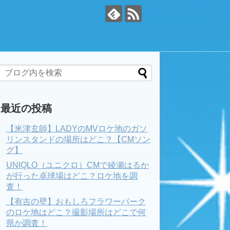
最近の投稿
【米津玄師】LADYのMVロケ地のガソ
リンスタンドの場所はどこ？【CMソン
グ】
UNIQLO（ユニクロ）CMで綾瀬はるか
が行った卓球場はどこ？ロケ地を調
査！
【有吉の壁】おもしろフラワーパーク
のロケ地はどこ？撮影場所はどこで何
県か調査！