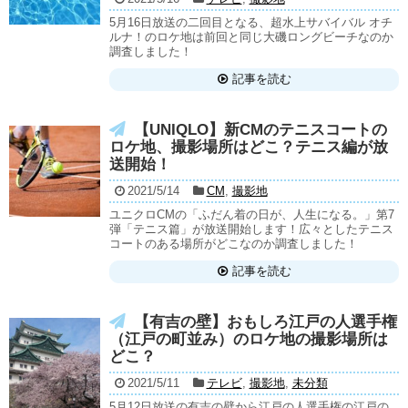
5月16日放送の二回目となる、超水上サバイバル オチ
ルナ！のロケ地は前回と同じ大磯ロングビーチなのか
調査しました！
記事を読む
【UNIQLO】新CMのテニスコートの
ロケ地、撮影場所はどこ？テニス編が放
送開始！
2021/5/14
CM
,
撮影地
ユニクロCMの「ふだん着の日が、人生になる。」第7
弾「テニス篇」が放送開始します！広々としたテニス
コートのある場所がどこなのか調査しました！
記事を読む
【有吉の壁】おもしろ江戸の人選手権
（江戸の町並み）のロケ地の撮影場所は
どこ？
2021/5/11
テレビ
,
撮影地
,
未分類
5月12日放送の有吉の壁から江戸の人選手権の江戸の