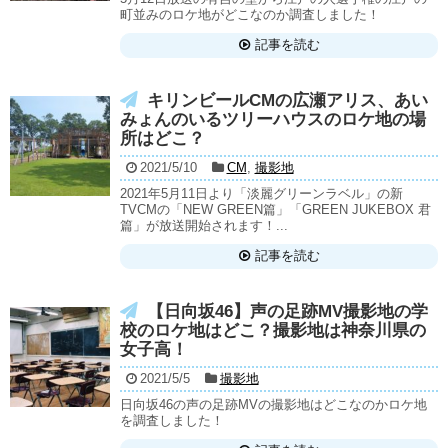
町並みのロケ地がどこなのか調査しました！
記事を読む
キリンビールCMの広瀬アリス、あい
みょんのいるツリーハウスのロケ地の場
所はどこ？
2021/5/10
CM
,
撮影地
2021年5月11日より「淡麗グリーンラベル」の新
TVCMの「NEW GREEN篇」「GREEN JUKEBOX 君
篇」が放送開始されます！...
記事を読む
【日向坂46】声の足跡MV撮影地の学
校のロケ地はどこ？撮影地は神奈川県の
女子高！
2021/5/5
撮影地
日向坂46の声の足跡MVの撮影地はどこなのかロケ地
を調査しました！