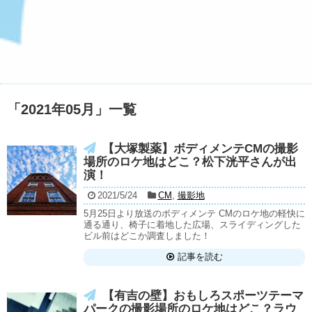
「
2021年05月
」
一覧
【大塚製薬】ボディメンテCMの撮影
場所のロケ地はどこ？松下洸平さんが出
演！
2021/5/24
CM
,
撮影地
5月25日より放送のボディメンテ CMのロケ地の軽快に
通る通り、椅子に着地した広場、スライディングした
ビル前はどこか調査しました！
記事を読む
【有吉の壁】おもしろスポーツテーマ
パークの撮影場所のロケ地はどこ？ラウ