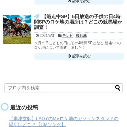
記事を読む
【逃走中SP】5日放送の子供の日4時
間SPのロケ地の場所は？どこの競馬場か
調査！
2021/5/3
テレビ
,
撮影地
５月５日こどもの日に初の4時間SPとなる 逃走中 の
ロケ地について調査しました！
記事を読む
最近の投稿
【米津玄師】LADYのMVロケ地のガソリンスタンドの
場所はどこ？【CMソング】