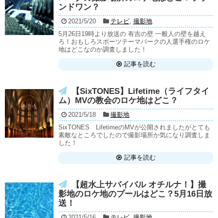
ンドワン？
2021/5/20
テレビ
,
撮影地
5月26日19時より放送の 有吉の壁 一般人の壁を越え
ろ！おもしろスポーツテーマパークの人選手権のロケ
地はどこなのか調査しました！
記事を読む
【SixTONES】Lifetime（ライフタイ
ム）MVの教会のロケ地はどこ？
2021/5/18
撮影地
SixTONES LifetimeのMVが公開されましたがとても
素敵なところでしたので撮影場所か気になり調査しま
した！
記事を読む
【超水上サバイバル オチルナ！】撮
影地のロケ地のプールはどこ？5月16日放
送！
2021/5/16
テレビ
,
撮影地