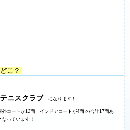
はどこ？
ドテニスクラブ
になります！
外コートが13面 インドアコートが4面 の合計17面あ
となっています！