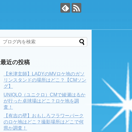
最近の投稿
【米津玄師】LADYのMVロケ地のガソ
リンスタンドの場所はどこ？【CMソン
グ】
UNIQLO（ユニクロ）CMで綾瀬はるか
が行った卓球場はどこ？ロケ地を調
査！
【有吉の壁】おもしろフラワーパーク
のロケ地はどこ？撮影場所はどこで何
県か調査！