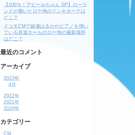
【100％！アピールちゃん SP】ローラ
ンドが働いたロケ地のドンキホーテは
どこ？
ドコモCMで綾瀬はるかがピアノを弾い
ている音楽ホールのロケ地の撮影場所
はどこ？
最近のコメント
アーカイブ
2023年
4月
2022年
2021年
2020年
カテゴリー
CM