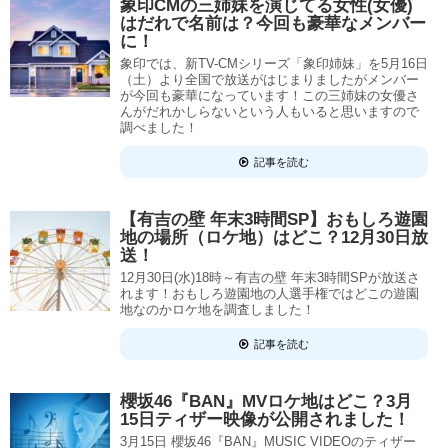
象印CMの三姉妹を演じてる女性(女優)
はだれで名前は？今回も豪華なメンバー
に！
象印では、新TV-CMシリーズ「象印姉妹」を5月16日
（土）より全国で放送がはじまりましたがメンバー
が今回も豪華になっています！この三姉妹の女優さ
んがだれかしらないという人もいると思いますので
調べました！
記事を読む
【有吉の壁 年末3時間SP】おもしろ遊園
地の場所（ロケ地）はどこ？12月30日放
送！
12月30日(水)18時～有吉の壁 年末3時間SPが放送さ
れます！おもしろ遊園地の人選手権ではどこの遊園
地なのかロケ地を調査しました！
記事を読む
櫻坂46『BAN』MVロケ地はどこ？3月
15日ティザー映像が公開されました！
3月15日 櫻坂46『BAN』MUSIC VIDEOのティザー