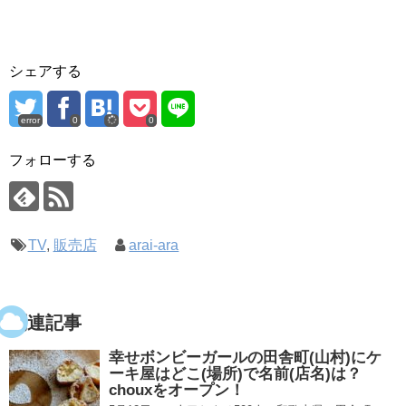
シェアする
error
0
0
フォローする
TV
,
販売店
arai-ara
関連記事
幸せボンビーガールの田舎町(山村)にケ
ーキ屋はどこ(場所)で名前(店名)は？
chouxをオープン！