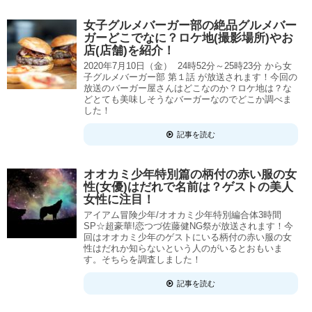
女子グルメバーガー部の絶品グルメバー
ガーどこでなに？ロケ地(撮影場所)やお
店(店舗)を紹介！
2020年7月10日（金） 24時52分～25時23分 から女
子グルメバーガー部 第１話 が放送されます！今回の
放送のバーガー屋さんはどこなのか？ロケ地は？な
どとても美味しそうなバーガーなのでどこか調べま
した！
記事を読む
オオカミ少年特別篇の柄付の赤い服の女
性(女優)はだれで名前は？ゲストの美人
女性に注目！
アイアム冒険少年/オオカミ少年特別編合体3時間
SP☆超豪華!恋つづ佐藤健NG祭が放送されます！今
回はオオカミ少年のゲストにいる柄付の赤い服の女
性はだれか知らないという人のがいるとおもいま
す。そちらを調査しました！
記事を読む