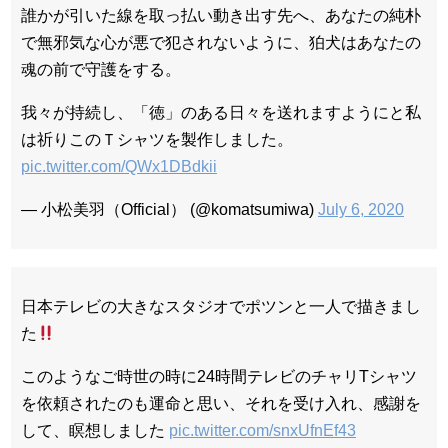
誰かが引いた線を取っ払い動き出す先へ、あなたの純朴
で無邪気な心が悪で犯されないように、狛犬はあなたの
魂の前で守護をする。
我々が持続し、「徳」のある日々を送れますようにと私
は祈りこのＴシャツを製作しました。
pic.twitter.com/QWx1DBdkii
— 小松美羽（Official） (@komatsumiwa)
July 6, 2020
日本テレビの大きなスタジオでポツンと一人で描きまし
た
このようなご時世の時に24時間テレビのチャリTシャツ
を依頼されたのも運命と思い、それを受け入れ、感謝を
して、瞑想しました
pic.twitter.com/snxUfnEf43