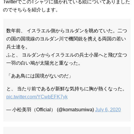
TwitterでこのTシャツに描かれている絵についてありました
のでそちらを紹介します。
数年前、 イスラエル側からヨルダンを眺めていた。二つ
の国の国境線のヨルダン川で機関銃を携える両国の若い
兵士達を。
ふと、 ヨルダンからイスラエルの兵士小屋へと飛び立つ
一羽の白い鳩が太陽光と重なった。
「ああ鳥には国境がないのだ」
と、 当たり前であるが新鮮な気持ちに胸が熱くなった。
pic.twitter.com/YCwbEFK7yk
— 小松美羽（Official） (@komatsumiwa)
July 6, 2020