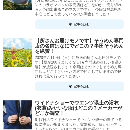
7月初旬に発売することになったカインズとエドウィ
ンのコラボマスクの販売店はどこなのか、売り切れ
ると予想出来るこのマスクですが、今回は群馬県を
中心にどこで売っているのか調査しました！
記事を読む
【所さんお届けモノです】そうめん専門
店の名前はなにでどこの？半田そうめん
を絶賛！
2020年7月19日（日）に放送の所さんお届けモノで
す!【夏が100倍楽しくなる!★専門店の涼しい名品3
選】が放送されます！今回はその中でもそうめん専
門店はどこ？といった内容で紹介していますので良
ければ見て行ってください！
記事を読む
ワイドナショーでウエンツ瑛士の浴衣
(衣装)みたいな服はどこの？メーカーが
どこか調査！
6月7日のワイドナショーでウエンツ瑛士の着ている
服に注目が集まりました。実際私も、目が行ってし
まったのでどこのメーカーの物か調べました！