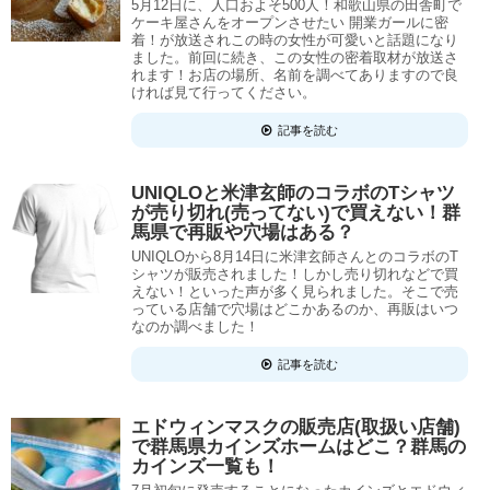
5月12日に、人口およそ500人！和歌山県の田舎町で
ケーキ屋さんをオープンさせたい 開業ガールに密
着！が放送されこの時の女性が可愛いと話題になり
ました。前回に続き、この女性の密着取材が放送さ
れます！お店の場所、名前を調べてありますので良
ければ見て行ってください。
記事を読む
UNIQLOと米津玄師のコラボのTシャツ
が売り切れ(売ってない)で買えない！群
馬県で再販や穴場はある？
UNIQLOから8月14日に米津玄師さんとのコラボのT
シャツが販売されました！しかし売り切れなどで買
えない！といった声が多く見られました。そこで売
っている店舗で穴場はどこかあるのか、再販はいつ
なのか調べました！
記事を読む
エドウィンマスクの販売店(取扱い店舗)
で群馬県カインズホームはどこ？群馬の
カインズ一覧も！