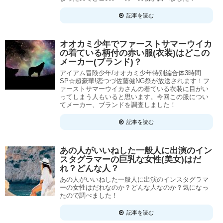
記事を読む
オオカミ少年でファーストサマーウイカ
の着ている柄付の赤い服(衣装)はどこの
メーカー(ブランド)？
アイアム冒険少年/オオカミ少年特別編合体3時間
SP☆超豪華!恋つづ佐藤健NG祭が放送されます！フ
ァーストサマーウイカさんの着ている衣装に目がい
ってしまう人もいると思います。今回この服につい
てメーカー、ブランドを調査しました！
記事を読む
あの人がいいねした一般人に出演のイン
スタグラマーの巨乳な女性(美女)はだ
れ？どんな人？
あの人がいいねした一般人に出演のインスタグラマ
ーの女性はだれなのか？どんな人なのか？気になっ
たので調べました！
記事を読む