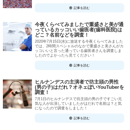
記事を読む
今夜くらべてみましたで重盛さと美が通
っているカッコいい歯医者(歯科医院)は
どこ？名前などを調査！
2020年7月15日(水)に放送する今夜くらべてみました
では、2時間スペシャルのなかで重盛さと美さんがカ
ッコいいと言った通っている歯医者さんを調査しま
したのでよかったら見てください！
記事を読む
ヒルナンデスの主演者で坊主頭の男性
(男の子)はだれ？オネェぽいYouTuberを
調査！
7月1日のヒルナンデスで坊主頭の男の子ですごい元
気な人が出演していましたがはだれで名前は？と気
になったので調査をしました！
記事を読む