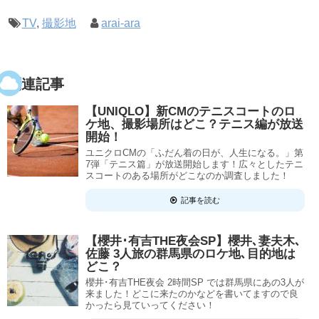
TV
,
撮影地
arai-ara
関連記事
【UNIQLO】新CMのテニスコートのロ
ケ地、撮影場所はどこ？テニス編が放送
開始！
ユニクロCMの「ふだん着の日が、人生になる。」第
7弾「テニス篇」が放送開始します！広々としたテニ
スコートのある場所がどこなのか調査しました！
記事を読む
【櫻井･有吉THE夜会SP】櫻井､妻夫木､
佐藤 3人旅の群馬県のロケ地､目的地は
どこ？
櫻井･有吉THE夜会 2時間SP では群馬県にあの3人が
来ました！どこに来たのかなどを書いてますので良
かったら見ていってください！