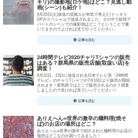
キリ)の撮影地(ロケ地)はどこ？見逃し動
画(シーン)も紹介！
4月25日(土)放送の芸能人が本気で考えた!ドッキリ
GPがスペシャルで放送されました。その中で妖怪ア
パートのシーンでの撮影地はどこ？ということで書
いてますのでよければ見て行ってください。
記事を読む
24時間テレビ2020チャリTシャツの販売
はある？群馬県の販売店舗(取扱い店)を
調査！
8月22日、23日に放送される日本テレビ系『24時間
テレビ』のチャリTシャツが7月10日より販売が開始
されます！群馬県ではどこで販売されるのか？調査
しましたので良ければ見ていってください！
記事を読む
ありえへん∞世界の激辛の麺料理(焼そ
ば)のお店の場所はどこ？
ありえへん∞世界の激辛で紹介された麺料理のお店の
場所はどこなのか調べてみました！