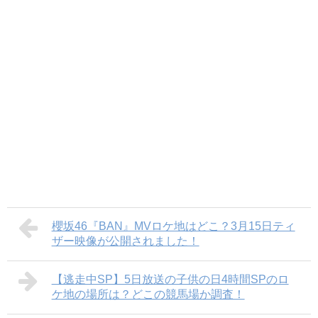
櫻坂46『BAN』MVロケ地はどこ？3月15日ティ
ザー映像が公開されました！
【逃走中SP】5日放送の子供の日4時間SPのロ
ケ地の場所は？どこの競馬場か調査！