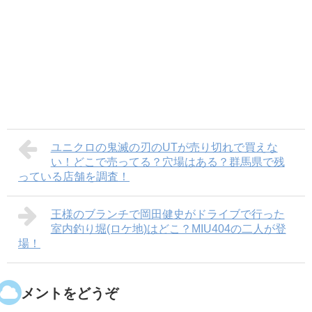
ユニクロの鬼滅の刃のUTが売り切れで買えな
い！どこで売ってる？穴場はある？群馬県で残
っている店舗を調査！
王様のブランチで岡田健史がドライブで行った
室内釣り堀(ロケ地)はどこ？MIU404の二人が登
場！
コメントをどうぞ