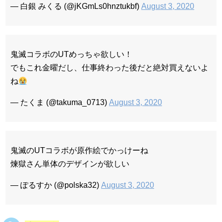
— 白銀 みくる (@jKGmLs0hnztukbf)
August 3, 2020
鬼滅コラボのUTめっちゃ欲しい！
でもこれ金曜だし、仕事終わった後だと絶対買えないよ
ね
— たくま (@takuma_0713)
August 3, 2020
鬼滅のUTコラボが原作絵でかっけーね
煉獄さん単体のデザインが欲しい
— ぽるすか (@polska32)
August 3, 2020