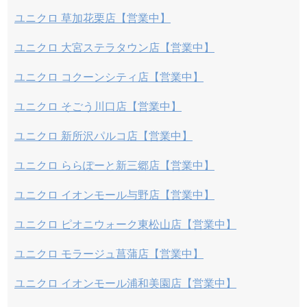
ユニクロ 草加花栗店【営業中】
ユニクロ 大宮ステラタウン店【営業中】
ユニクロ コクーンシティ店【営業中】
ユニクロ そごう川口店【営業中】
ユニクロ 新所沢パルコ店【営業中】
ユニクロ ららぽーと新三郷店【営業中】
ユニクロ イオンモール与野店【営業中】
ユニクロ ピオニウォーク東松山店【営業中】
ユニクロ モラージュ菖蒲店【営業中】
ユニクロ イオンモール浦和美園店【営業中】