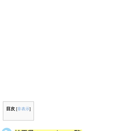
目次
[
非表示
]