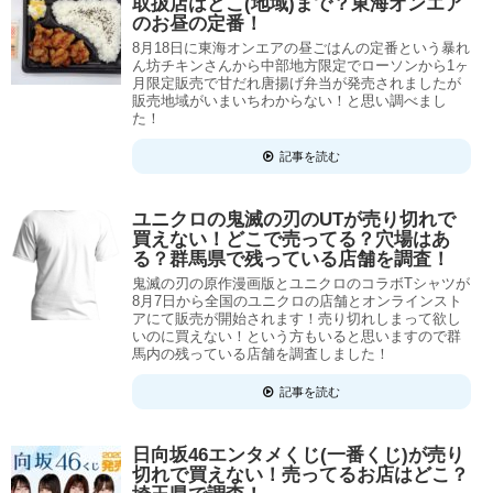
取扱店はどこ(地域)まで？東海オンエア
のお昼の定番！
8月18日に東海オンエアの昼ごはんの定番という暴れ
ん坊チキンさんから中部地方限定でローソンから1ヶ
月限定販売で甘だれ唐揚げ弁当が発売されましたが
販売地域がいまいちわからない！と思い調べまし
た！
記事を読む
ユニクロの鬼滅の刃のUTが売り切れで
買えない！どこで売ってる？穴場はあ
る？群馬県で残っている店舗を調査！
鬼滅の刃の原作漫画版とユニクロのコラボTシャツが
8月7日から全国のユニクロの店舗とオンラインスト
アにて販売が開始されます！売り切れしまって欲し
いのに買えない！という方もいると思いますので群
馬内の残っている店舗を調査しました！
記事を読む
日向坂46エンタメくじ(一番くじ)が売り
切れで買えない！売ってるお店はどこ？