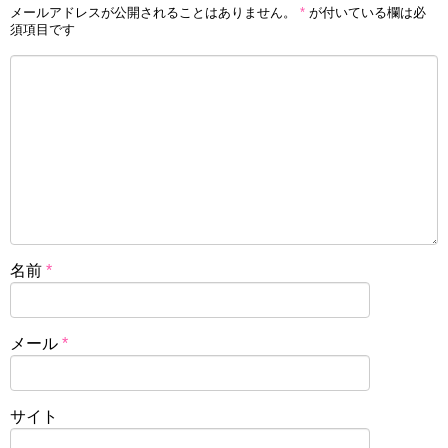
メールアドレスが公開されることはありません。
*
が付いている欄は必
須項目です
名前
*
メール
*
サイト