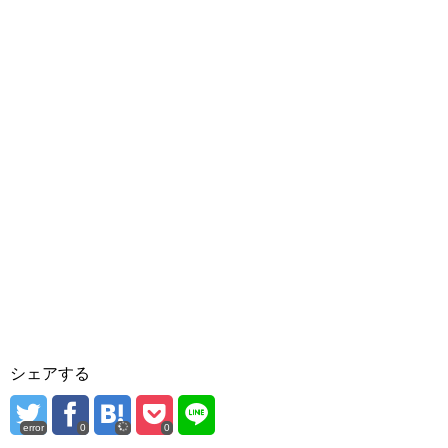
シェアする
error
0
0