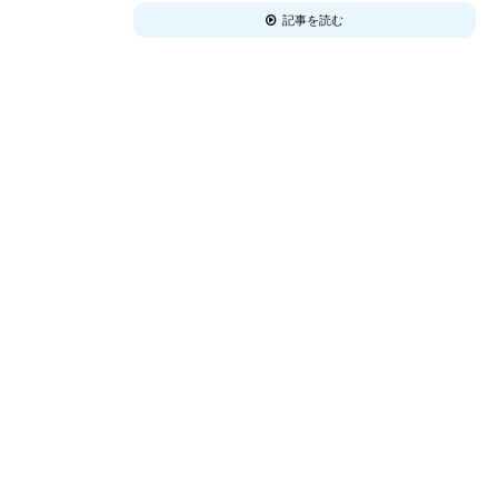
記事を読む