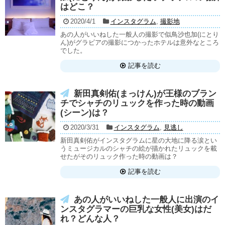
はどこ？
2020/4/1
インスタグラム
,
撮影地
あの人がいいねした一般人の撮影で似鳥沙也加(にとり
ん)がグラビアの撮影につかったホテルは意外なところ
でした。
記事を読む
新田真剣佑(まっけん)が王様のブラン
チでシャチのリュックを作った時の動画
(シーン)は？
2020/3/31
インスタグラム
,
見逃し
新田真剣佑がインスタグラムに星の大地に降る涙とい
うミュージカルのシャチの絵が描かれたリュックを載
せたがそのリュック作った時の動画は？
記事を読む
あの人がいいねした一般人に出演のイ
ンスタグラマーの巨乳な女性(美女)はだ
れ？どんな人？