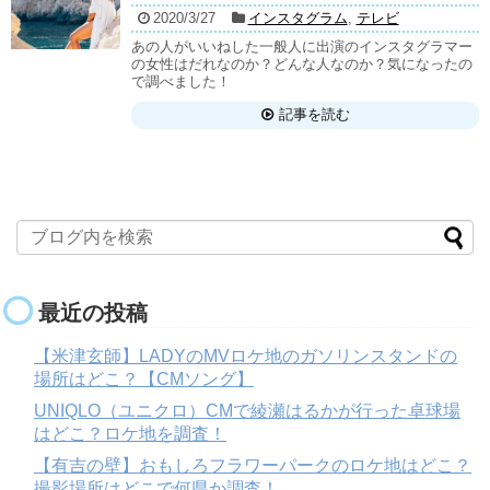
2020/3/27
インスタグラム
,
テレビ
あの人がいいねした一般人に出演のインスタグラマー
の女性はだれなのか？どんな人なのか？気になったの
で調べました！
記事を読む
最近の投稿
【米津玄師】LADYのMVロケ地のガソリンスタンドの
場所はどこ？【CMソング】
UNIQLO（ユニクロ）CMで綾瀬はるかが行った卓球場
はどこ？ロケ地を調査！
【有吉の壁】おもしろフラワーパークのロケ地はどこ？
撮影場所はどこで何県か調査！