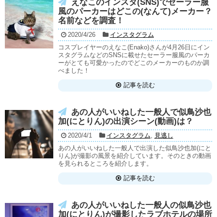
えなこのインスタ(SNS)でセーラー服
風のパーカーはどこの(なんて)メーカー？
名前などを調査！
2020/4/26
インスタグラム
コスプレイヤーのえなこ(Enako)さんが4月26日にイン
スタグラムなどのSNSに載せたセーラー服風のパーカ
ーがとても可愛かったのでどこのメーカーのものか調
べました！
記事を読む
あの人がいいねした一般人で似鳥沙也
加(にとりん)の出演シーン(動画)は？
2020/4/1
インスタグラム
,
見逃し
あの人がいいねした一般人で出演した似鳥沙也加(にと
りん)が撮影の風景を紹介しています。そのときの動画
を見られるところを紹介します。
記事を読む
あの人がいいねした一般人の似鳥沙也
加(にとりん)が撮影したラブホテルの場所