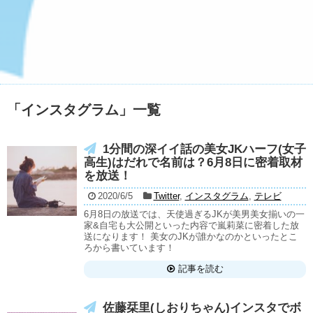
「
インスタグラム
」
一覧
1分間の深イイ話の美女JKハーフ(女子
高生)はだれで名前は？6月8日に密着取材
を放送！
2020/6/5
Twitter
,
インスタグラム
,
テレビ
6月8日の放送では、天使過ぎるJKが美男美女揃いの一
家&自宅も大公開といった内容で嵐莉菜に密着した放
送になります！ 美女のJKが誰かなのかといったとこ
ろから書いています！
記事を読む
佐藤栞里(しおりちゃん)インスタでボ